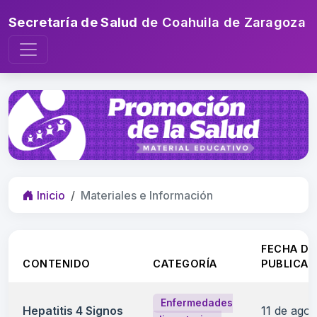
Secretaría de Salud
de Coahuila de Zaragoza
Inicio
Materiales e Información
FECHA DE
CONTENIDO
CATEGORÍA
PUBLICAC
Enfermedades
Hepatitis 4 Signos
11 de agos