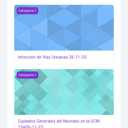
Infección de Vías Urinarias 26-11-25
Categoría 1
Infección de Vías Urinarias 26-11-25
Cuidados Generales del Neonato en la UCIN 13al26-11-25
Categoría 1
Cuidados Generales del Neonato en la UCIN
13al26-11-25