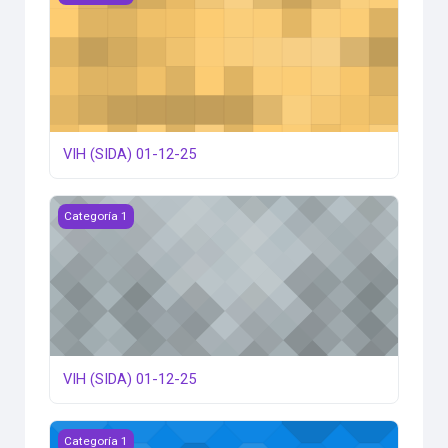
VIH (SIDA) 01-12-25
VIH (SIDA) 01-12-25
Categoría 1
VIH (SIDA) 01-12-25
Actualización en Enfermedades Cardiometabólicas y Envej
Categoría 1