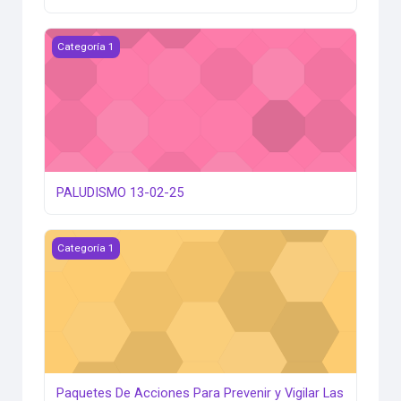
PALUDISMO 13-02-25
Categoría 1
PALUDISMO 13-02-25
Paquetes De Acciones Para Prevenir y Vigilar Las Infeccio
Categoría 1
Paquetes De Acciones Para Prevenir y Vigilar Las