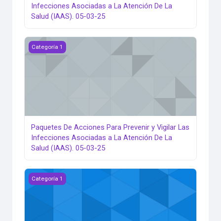
Infecciones Asociadas a La Atención De La
Salud (IAAS). 05-03-25
Paquetes De Acciones Para Prevenir y Vigilar Las Infeccio
Categoría 1
Paquetes De Acciones Para Prevenir y Vigilar Las
Infecciones Asociadas a La Atención De La
Salud (IAAS). 05-03-25
Sesión General de PLACE del 01 al 30-03-25
Categoría 1